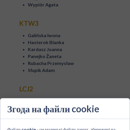
Wypiór Agata
KTW3
Galińska Iwona
Hasterok Blanka
Kardasz Joanna
Panejko Żaneta
Rubacha Przemysław
Słupik Adam
LCJ2
Henrykowski Marcin
Згода на файли cookie
LCJ3/4
Файли cookie - це маленькі файли даних, збережені на