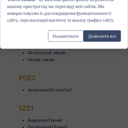
Fihurskyi Oleksandr
вашому пристрої під час перегляду веб-сайтів. Ми
Gavrylenko Karolina
використовуємо їх для покращення функціональності
Koralewska Monika
сайту, персоналізації контенту та аналізу трафіку сайту.
Stelmasiak Agnieszka
Налаштувати
Дозволити все
POZ1
Grzeszczuk Jakub
Hyżyk Jakub
POZ2
Jackowski Krzysztof
SZZ1
Augustyn Daniel
Guranowski Paweł