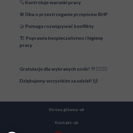
🔍 Kontroluje warunki pracy
🛠️ Dba o przestrzeganie przepisów BHP
🤝 Pomaga rozwiązywać konflikty
🏗️ Poprawia bezpieczeństwo i higienę
pracy
Gratulacje dla wybranych osób! 🎊👷‍♂️👷‍♀️
Dziękujemy wszystkim za udział! 🙌
Strona główna-uk
Kontakt-uk