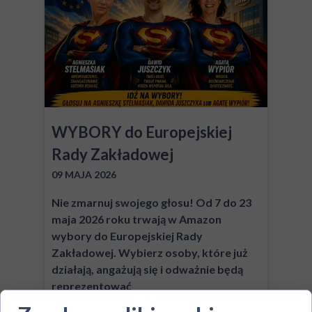
WYBORY do Europejskiej
Rady Zakładowej
09 MAJA 2026
Nie zmarnuj swojego głosu! Od 7 do 23
maja 2026 roku trwają w Amazon
wybory do Europejskiej Rady
Zakładowej. Wybierz osoby, które już
działają, angażują się i odważnie będą
reprezentować