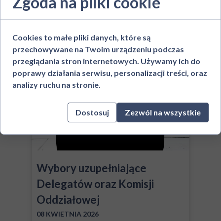
Zgoda na pliki cookie
Przejdź do artykułu →
Deklaracja członkowska
Kontakt
O nas
Cookies to małe pliki danych, które są
przechowywane na Twoim urządzeniu podczas
przeglądania stron internetowych. Używamy ich do
poprawy działania serwisu, personalizacji treści, oraz
analizy ruchu na stronie.
Dostosuj
Zezwól na wszystkie
Wybory uzupełniające
Delegatów oraz Komisji
Oddziałowej
08 KWIETNIA 2026