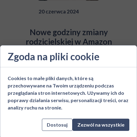
20 czerwca 2024
Nowe godziny zmiany
rodzicielskiej w Amazon
Polska – Większa
Zgoda na pliki cookie
elastyczność dla
pracujących rodziców od 1
Lipca
Cookies to małe pliki danych, które są
przechowywane na Twoim urządzeniu podczas
przeglądania stron internetowych. Używamy ich do
W marcu, zgodnie z sugestią wielu
poprawy działania serwisu, personalizacji treści, oraz
pracowników Amazon pracujących na
analizy ruchu na stronie.
zmianie rodzicielskiej, zwróciliśmy się do
pracodawcy z
prośbą o rozważenie
zmiany godzin pracy
. Nasza propozycja
Dostosuj
Zezwól na wszystkie
zakładała wcześniejsze rozpoczynanie i,