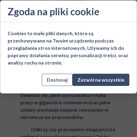
Zgoda na pliki cookie
26 czerwca 2024
W świecie liczb Amazona:
Cookies to małe pliki danych, które są
Czy Pracownicy mają
przechowywane na Twoim urządzeniu podczas
przeglądania stron internetowych. Używamy ich do
jeszcze głos?
poprawy działania serwisu, personalizacji treści, oraz
analizy ruchu na stronie.
Zapraszamy do przeczytania
wywiadu z
Agatą Wypiór
,
przewodniczącą NSZZ
Dostosuj
Zezwól na wszystkie
„Solidarność” Amazon Polska
,
opublikowanego w
tygodniku Tysol
.
Dowiedz się, jakie są wyzwania i realia
pracy w gigancie e-commerce oraz jakie
zmiany postuluje związek zawodowy w
obronie praw pracowników.
Odkryj, czy pracownicy mogą jeszcze
wpłynąć na swoje warunki pracy. Czytaj